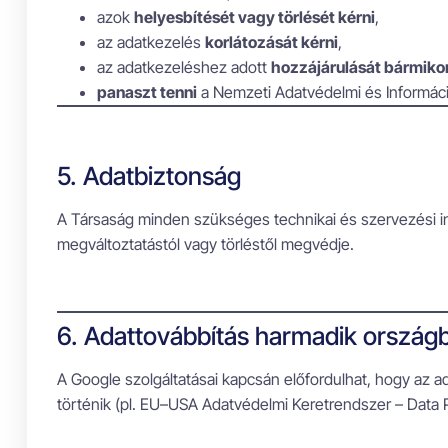
azok
helyesbítését vagy törlését kérni
,
az adatkezelés
korlátozását kérni
,
az adatkezeléshez adott
hozzájárulását bármiko
panaszt tenni
a Nemzeti Adatvédelmi és Informác
5. Adatbiztonság
A Társaság minden szükséges technikai és szervezési i
megváltoztatástól vagy törléstől megvédje.
6. Adattovábbítás harmadik ország
A Google szolgáltatásai kapcsán előfordulhat, hogy az ad
történik (pl. EU–USA Adatvédelmi Keretrendszer – Data 