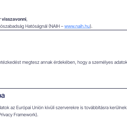
r visszavonni
,
iószabadság Hatóságnál (NAIH –
www.naih.hu
).
ntézkedést megtesz annak érdekében, hogy a személyes adatokat 
ba
atok az Európai Unión kívüli szerverekre is továbbításra kerülnek
Privacy Framework).