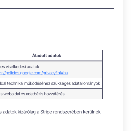
Átadott adatok
es viselkedési adatok
ps://policies.google.com/privacy?hl=hu
oldal technikai működéséhez szükséges adatállományok
jes weboldal és adatbázis hozzáférés
ós adatok kizárólag a Stripe rendszerében kerülnek