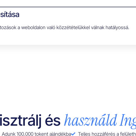
sítása
áltozások a weboldalon való közzétételükkel válnak hatályossá.
használd In
sztrálj és
Adunk 100.000 tokent ajándékba
Teljes hozzáférés a felület