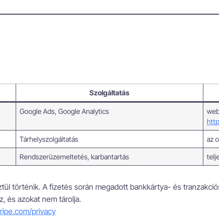
Szolgáltatás
Google Ads, Google Analytics
web
htt
Tárhelyszolgáltatás
az 
Rendszerüzemeltetés, karbantartás
tel
ztül történik. A fizetés során megadott bankkártya- és tranzakci
, és azokat nem tárolja.
tripe.com/privacy