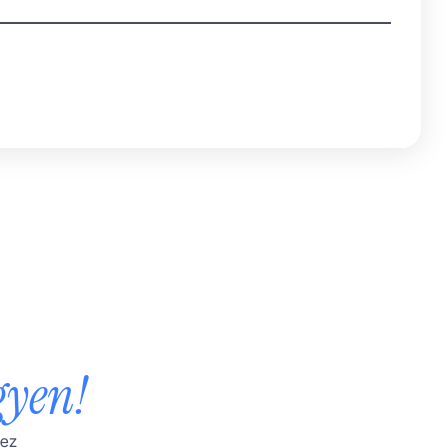
gyen!
hez