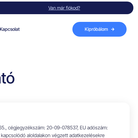
Van már fiókod?
Kapcsolat
Kipróbálom
ató
 65., cégjegyzékszám: 20-09-078537, EU adószám:
 kapcsolódó aloldalakon végzett adatkezelésekre