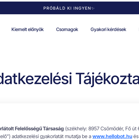
PRÓBÁLD KI INGYEN✨
Kiemelt előnyök
Csomagok
Gyakori kérdések
atkezelési Tájékozt
orlátolt Felelősségű Társaság
(székhely: 8957 Csömödér, Fő út
lő”) adatkezelési gyakorlatát mutatja be a
www.hellobot.hu
és