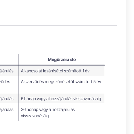
Megőrzési idő
ájárulás
A kapcsolat lezárásától számított 1 év
rződés
A szerződés megszűnésétől számított 5 év
ájárulás
6 hónap vagy a hozzájárulás visszavonásáig
ájárulás
26 hónap vagy a hozzájárulás
visszavonásáig